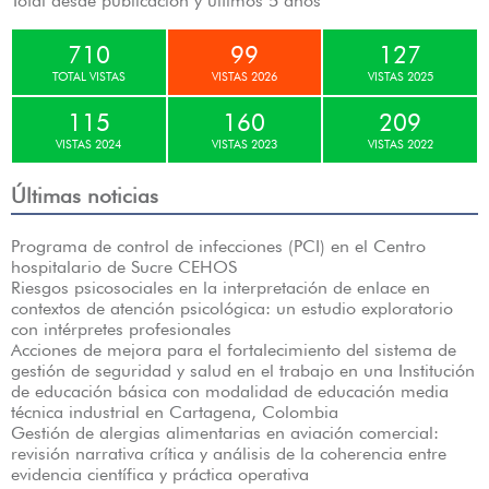
Total desde publicación y últimos 5 años
710
99
127
TOTAL VISTAS
VISTAS 2026
VISTAS 2025
115
160
209
VISTAS 2024
VISTAS 2023
VISTAS 2022
Últimas noticias
Programa de control de infecciones (PCI) en el Centro
hospitalario de Sucre CEHOS
Riesgos psicosociales en la interpretación de enlace en
contextos de atención psicológica: un estudio exploratorio
con intérpretes profesionales
Acciones de mejora para el fortalecimiento del sistema de
gestión de seguridad y salud en el trabajo en una Institución
de educación básica con modalidad de educación media
técnica industrial en Cartagena, Colombia
Gestión de alergias alimentarias en aviación comercial:
revisión narrativa crítica y análisis de la coherencia entre
evidencia científica y práctica operativa