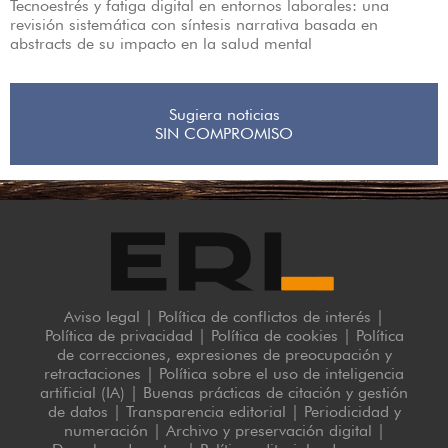
Tecnoestrés y fatiga digital en entornos laborales: una
revisión sistemática con síntesis narrativa basada en
abstracts de su impacto en la salud mental
Sugiera noticias
SIN COMPROMISO
Aviso legal
|
Política de conflictos de interés
|
Política de privacidad
|
Política de cookies
|
Política
de correcciones, expresiones de preocupación y
retractaciones
|
Política sobre el uso de inteligencia
artificial (IA)
|
Buenas prácticas de citación y gestión
de datos
|
Transparencia editorial
|
Periodicidad y
numeración
|
Archivo y preservación digital
|