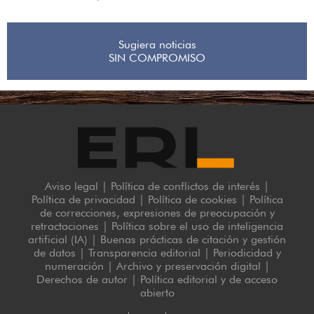
Sugiera noticias
SIN COMPROMISO
Aviso legal
|
Política de conflictos de interés
|
Política de privacidad
|
Política de cookies
|
Política
de correcciones, expresiones de preocupación y
retractaciones
|
Política sobre el uso de inteligencia
artificial (IA)
|
Buenas prácticas de citación y gestión
de datos
|
Transparencia editorial
|
Periodicidad y
numeración
|
Archivo y preservación digital
|
Derechos de autor
|
Política editorial y de acceso
abierto